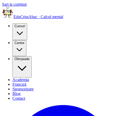
Sari la conținut
EduCriss
Abac · Calcul mental
Cursuri
Centre
Olimpiade
Academia
Franciză
Sponsorizare
Blog
Contact