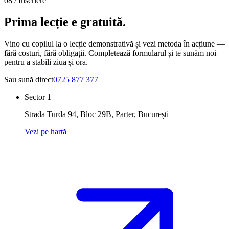
08 /
Înscriere
Prima lecție e
gratuită.
Vino cu copilul la o lecție demonstrativă și vezi metoda în acțiune —
fără costuri, fără obligații. Completează formularul și te sunăm noi
pentru a stabili ziua și ora.
Sau sună direct
0725 877 377
Sector 1
Strada Turda 94, Bloc 29B, Parter
,
București
Vezi pe hartă