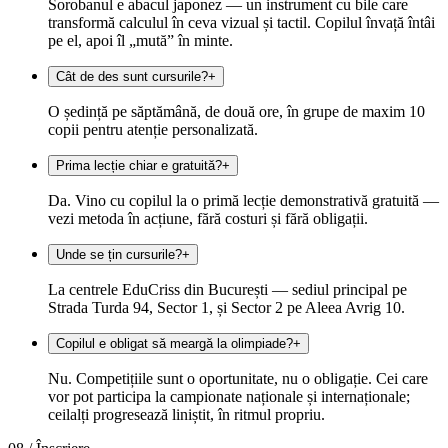
Sorobanul e abacul japonez — un instrument cu bile care
transformă calculul în ceva vizual și tactil. Copilul învață întâi
pe el, apoi îl „mută” în minte.
Cât de des sunt cursurile?
+
O ședință pe săptămână, de două ore, în grupe de maxim 10
copii pentru atenție personalizată.
Prima lecție chiar e gratuită?
+
Da. Vino cu copilul la o primă lecție demonstrativă gratuită —
vezi metoda în acțiune, fără costuri și fără obligații.
Unde se țin cursurile?
+
La centrele EduCriss din București — sediul principal pe
Strada Turda 94, Sector 1, și Sector 2 pe Aleea Avrig 10.
Copilul e obligat să meargă la olimpiade?
+
Nu. Competițiile sunt o oportunitate, nu o obligație. Cei care
vor pot participa la campionate naționale și internaționale;
ceilalți progresează liniștit, în ritmul propriu.