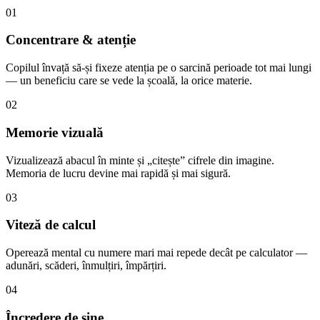
01
Concentrare & atenție
Copilul învață să-și fixeze atenția pe o sarcină perioade tot mai lungi
— un beneficiu care se vede la școală, la orice materie.
02
Memorie vizuală
Vizualizează abacul în minte și „citește” cifrele din imagine.
Memoria de lucru devine mai rapidă și mai sigură.
03
Viteză de calcul
Operează mental cu numere mari mai repede decât pe calculator —
adunări, scăderi, înmulțiri, împărțiri.
04
Încredere de sine