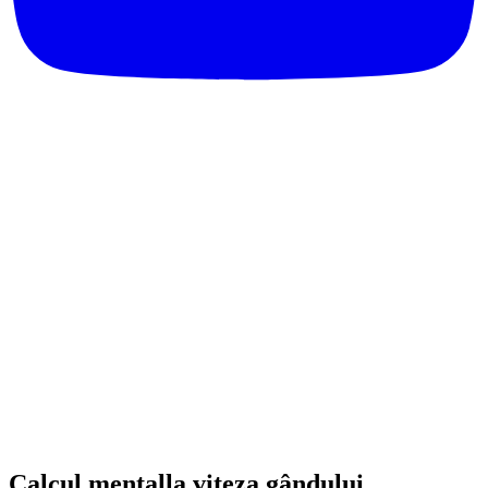
Calcul mental
la
viteza gândului.