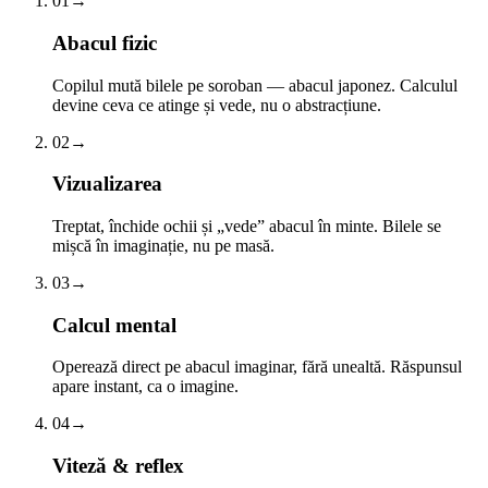
01
→
Abacul fizic
Copilul mută bilele pe soroban — abacul japonez. Calculul
devine ceva ce atinge și vede, nu o abstracțiune.
02
→
Vizualizarea
Treptat, închide ochii și „vede” abacul în minte. Bilele se
mișcă în imaginație, nu pe masă.
03
→
Calcul mental
Operează direct pe abacul imaginar, fără unealtă. Răspunsul
apare instant, ca o imagine.
04
→
Viteză & reflex