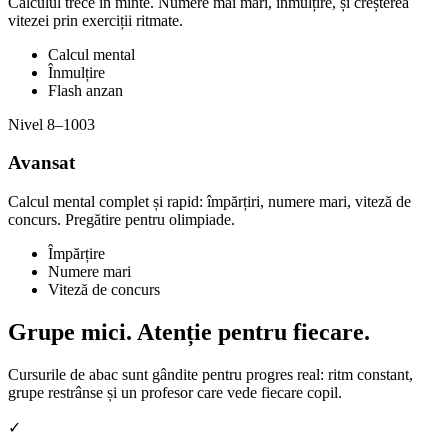
Calculul trece în minte. Numere mai mari, înmulțire, și creșterea
vitezei prin exerciții ritmate.
Calcul mental
Înmulțire
Flash anzan
Nivel 8–10
03
Avansat
Calcul mental complet și rapid: împărțiri, numere mari, viteză de
concurs. Pregătire pentru olimpiade.
Împărțire
Numere mari
Viteză de concurs
Grupe mici.
Atenție pentru fiecare.
Cursurile de abac sunt gândite pentru progres real: ritm constant,
grupe restrânse și un profesor care vede fiecare copil.
✓