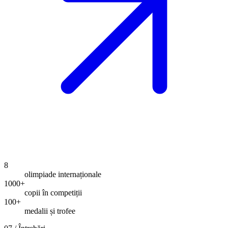
8
olimpiade internaționale
1000
+
copii în competiții
100
+
medalii și trofee