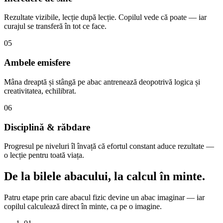
Rezultate vizibile, lecție după lecție. Copilul vede că poate — iar
curajul se transferă în tot ce face.
05
Ambele emisfere
Mâna dreaptă și stângă pe abac antrenează deopotrivă logica și
creativitatea, echilibrat.
06
Disciplină & răbdare
Progresul pe niveluri îl învață că efortul constant aduce rezultate —
o lecție pentru toată viața.
De la bilele abacului,
la calcul în minte.
Patru etape prin care abacul fizic devine un abac imaginar — iar
copilul calculează direct în minte, ca pe o imagine.