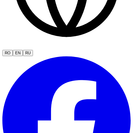
RO
EN
RU