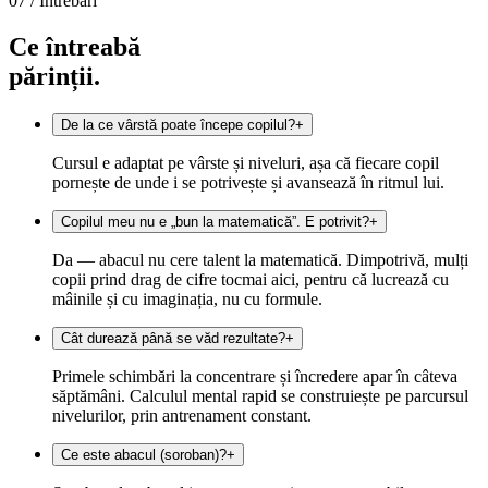
07 /
Întrebări
Ce întreabă
părinții.
De la ce vârstă poate începe copilul?
+
Cursul e adaptat pe vârste și niveluri, așa că fiecare copil
pornește de unde i se potrivește și avansează în ritmul lui.
Copilul meu nu e „bun la matematică”. E potrivit?
+
Da — abacul nu cere talent la matematică. Dimpotrivă, mulți
copii prind drag de cifre tocmai aici, pentru că lucrează cu
mâinile și cu imaginația, nu cu formule.
Cât durează până se văd rezultate?
+
Primele schimbări la concentrare și încredere apar în câteva
săptămâni. Calculul mental rapid se construiește pe parcursul
nivelurilor, prin antrenament constant.
Ce este abacul (soroban)?
+