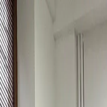
Sari la conținut
EduCriss
Abac · Calcul mental
Cursuri
Centre
Olimpiade
Academia
Franciză
Sponsorizare
Blog
Contact