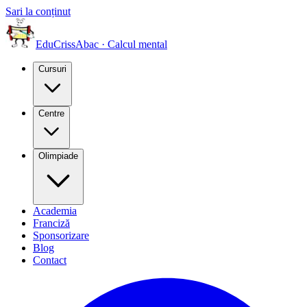
Sari la conținut
EduCriss
Abac · Calcul mental
Cursuri
Centre
Olimpiade
Academia
Franciză
Sponsorizare
Blog
Contact