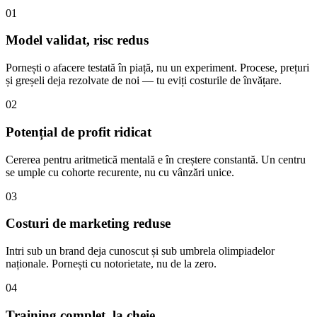
01
Model validat, risc redus
Pornești o afacere testată în piață, nu un experiment. Procese, prețuri
și greșeli deja rezolvate de noi — tu eviți costurile de învățare.
02
Potențial de profit ridicat
Cererea pentru aritmetică mentală e în creștere constantă. Un centru
se umple cu cohorte recurente, nu cu vânzări unice.
03
Costuri de marketing reduse
Intri sub un brand deja cunoscut și sub umbrela olimpiadelor
naționale. Pornești cu notorietate, nu de la zero.
04
Training complet, la cheie