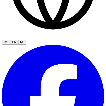
RO
EN
RU