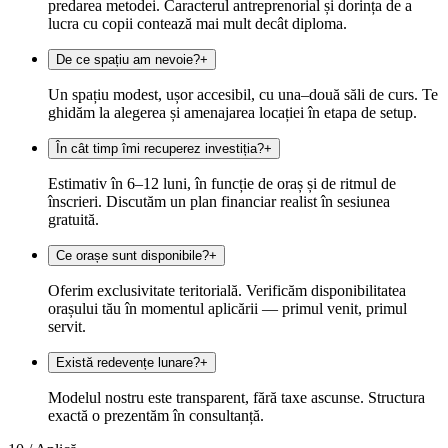
predarea metodei. Caracterul antreprenorial și dorința de a
lucra cu copii contează mai mult decât diploma.
De ce spațiu am nevoie?
+
Un spațiu modest, ușor accesibil, cu una–două săli de curs. Te
ghidăm la alegerea și amenajarea locației în etapa de setup.
În cât timp îmi recuperez investiția?
+
Estimativ în 6–12 luni, în funcție de oraș și de ritmul de
înscrieri. Discutăm un plan financiar realist în sesiunea
gratuită.
Ce orașe sunt disponibile?
+
Oferim exclusivitate teritorială. Verificăm disponibilitatea
orașului tău în momentul aplicării — primul venit, primul
servit.
Există redevențe lunare?
+
Modelul nostru este transparent, fără taxe ascunse. Structura
exactă o prezentăm în consultanță.