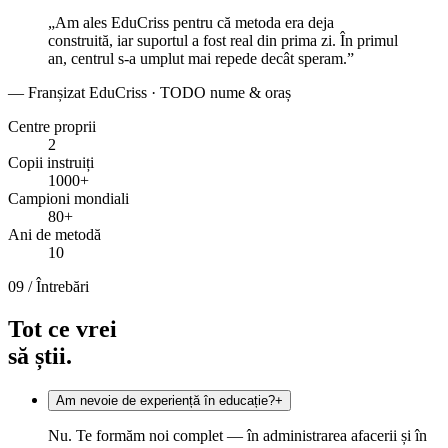
„Am ales EduCriss pentru că metoda era deja
construită, iar suportul a fost real din prima zi. În primul
an, centrul s-a umplut mai repede decât speram.”
— Franșizat EduCriss · TODO nume & oraș
Centre proprii
2
Copii instruiți
1000+
Campioni mondiali
80+
Ani de metodă
10
09 /
Întrebări
Tot ce vrei
să știi.
Am nevoie de experiență în educație?
+
Nu. Te formăm noi complet — în administrarea afacerii și în