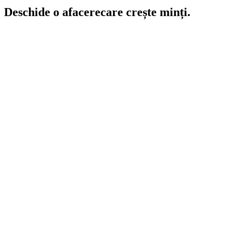
Deschide o afacere
care
crește minți.