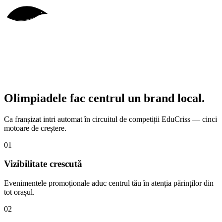
Olimpiadele fac centrul un
brand local.
Ca franșizat intri automat în circuitul de competiții EduCriss — cinci
motoare de creștere.
01
Vizibilitate crescută
Evenimentele promoționale aduc centrul tău în atenția părinților din
tot orașul.
02