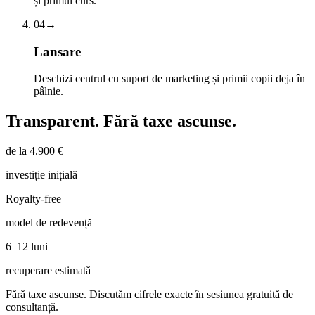
și primul curs.
04
→
Lansare
Deschizi centrul cu suport de marketing și primii copii deja în
pâlnie.
Transparent.
Fără taxe ascunse.
de la 4.900 €
investiție inițială
Royalty-free
model de redevență
6–12 luni
recuperare estimată
Fără taxe ascunse. Discutăm cifrele exacte în sesiunea gratuită de
consultanță.