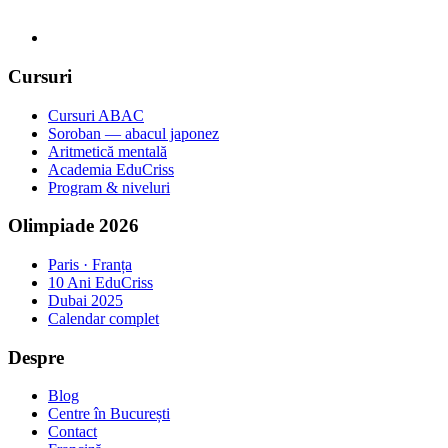
Cursuri
Cursuri ABAC
Soroban — abacul japonez
Aritmetică mentală
Academia EduCriss
Program & niveluri
Olimpiade 2026
Paris · Franța
10 Ani EduCriss
Dubai 2025
Calendar complet
Despre
Blog
Centre în București
Contact