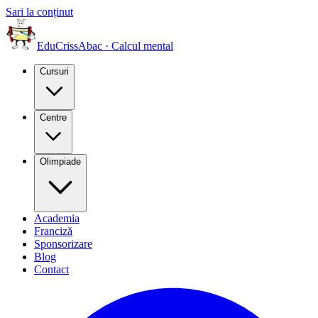
Sari la conținut
EduCriss
Abac · Calcul mental
Cursuri
Centre
Olimpiade
Academia
Franciză
Sponsorizare
Blog
Contact