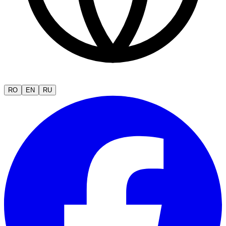
RO
EN
RU