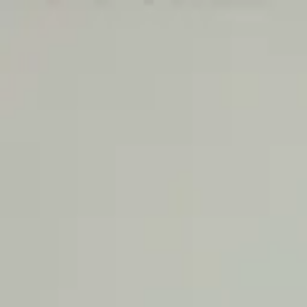
Sari la conținut
EduCriss
Abac · Calcul mental
Cursuri
Centre
Olimpiade
Academia
Franciză
Sponsorizare
Blog
Contact