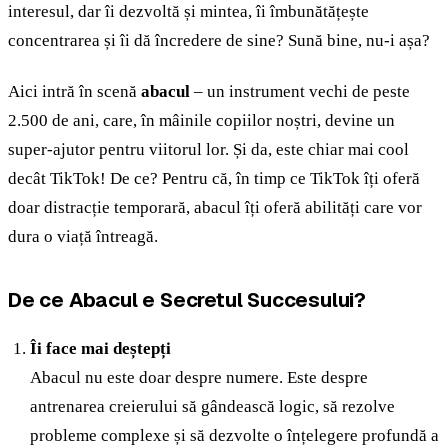
interesul, dar îi dezvoltă și mintea, îi îmbunătățește
concentrarea și îi dă încredere de sine? Sună bine, nu-i așa?
Aici intră în scenă
abacul
– un instrument vechi de peste
2.500 de ani, care, în mâinile copiilor noștri, devine un
super-ajutor pentru viitorul lor. Și da, este chiar mai cool
decât TikTok! De ce? Pentru că, în timp ce TikTok îți oferă
doar distracție temporară, abacul îți oferă abilități care vor
dura o viață întreagă.
De ce Abacul e Secretul Succesului?
Îi face mai deștepți
Abacul nu este doar despre numere. Este despre
antrenarea creierului să gândească logic, să rezolve
probleme complexe și să dezvolte o înțelegere profundă a