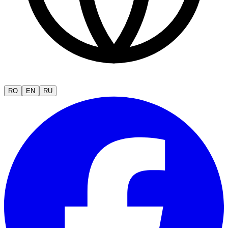
RO
EN
RU