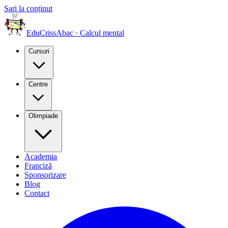
Sari la conținut
EduCriss
Abac · Calcul mental
Cursuri
Centre
Olimpiade
Academia
Franciză
Sponsorizare
Blog
Contact