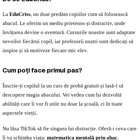
La
EduCriss
, nu doar predăm copiilor cum să folosească
abacul. Le oferim un mediu prietenos și distractiv, unde
învățarea devine o aventură. Cursurile noastre sunt adaptate
nevoilor fiecărui copil, iar profesorii noștri sunt dedicați să
inspire și să motiveze fiecare mic elev.
Cum poți face primul pas?
Înscrie-ți copilul la un curs de probă gratuit și lasă-l să
descopere magia abacului. Vei vedea cum își dezvoltă
abilități care îi vor fi utile nu doar la școală, ci în toate
aspectele vieții.
Nu lăsa TikTok să fie singura lui distracție. Oferă-i ceva care
îi va schimba viața:
matematica mentală prin abac
.