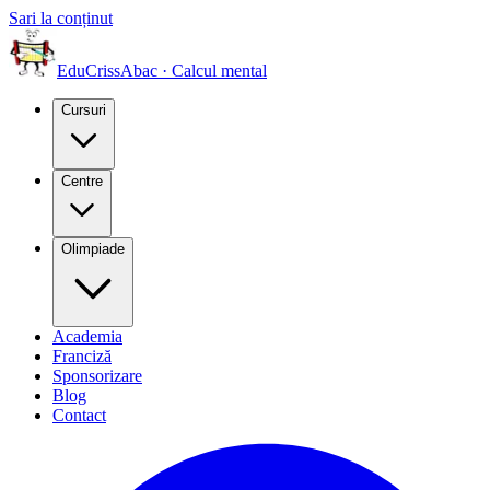
Sari la conținut
EduCriss
Abac · Calcul mental
Cursuri
Centre
Olimpiade
Academia
Franciză
Sponsorizare
Blog
Contact