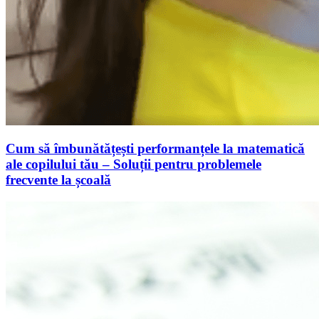
Cum să îmbunătățești performanțele la matematică
ale copilului tău – Soluții pentru problemele
frecvente la școală