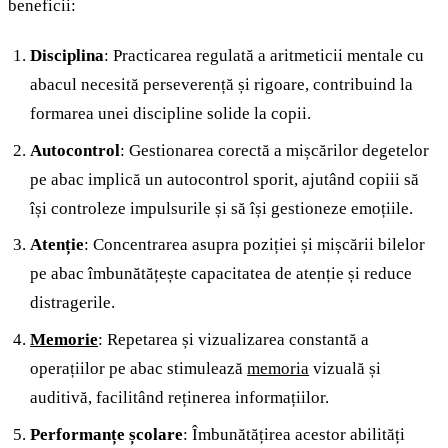
beneficii:
Disciplina
: Practicarea regulată a aritmeticii mentale cu
abacul necesită perseverență și rigoare, contribuind la
formarea unei discipline solide la copii.
Autocontrol
: Gestionarea corectă a mișcărilor degetelor
pe abac implică un autocontrol sporit, ajutând copiii să
își controleze impulsurile și să își gestioneze emoțiile.
Atenție
: Concentrarea asupra poziției și mișcării bilelor
pe abac îmbunătățește capacitatea de atenție și reduce
distragerile.
Memorie
: Repetarea și vizualizarea constantă a
operațiilor pe abac stimulează
memoria
vizuală și
auditivă, facilitând reținerea informațiilor.
Performanțe școlare
: Îmbunătățirea acestor abilități