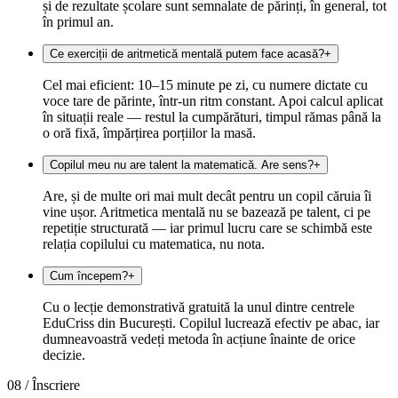
și de rezultate școlare sunt semnalate de părinți, în general, tot
în primul an.
Ce exerciții de aritmetică mentală putem face acasă?
+
Cel mai eficient: 10–15 minute pe zi, cu numere dictate cu
voce tare de părinte, într-un ritm constant. Apoi calcul aplicat
în situații reale — restul la cumpărături, timpul rămas până la
o oră fixă, împărțirea porțiilor la masă.
Copilul meu nu are talent la matematică. Are sens?
+
Are, și de multe ori mai mult decât pentru un copil căruia îi
vine ușor. Aritmetica mentală nu se bazează pe talent, ci pe
repetiție structurată — iar primul lucru care se schimbă este
relația copilului cu matematica, nu nota.
Cum începem?
+
Cu o lecție demonstrativă gratuită la unul dintre centrele
EduCriss din București. Copilul lucrează efectiv pe abac, iar
dumneavoastră vedeți metoda în acțiune înainte de orice
decizie.
08 /
Înscriere