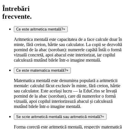
Întrebări
frecvente.
Ce este aritmetica mentală?
+
Aritmetica mentală este capacitatea de a face calcule doar în
minte, fără creion, hârtie sau calculator. La copii se dezvoltă
pornind de la abac (soroban): numerele capătă întâi o formă
vizuală concretă, apoi abacul este interiorizat, iar copilul
calculează mutând bilele într-o imagine mentală.
Ce este matematica mentală?
+
Matematica mentală este denumirea populară a aritmeticii
mentale: calculul făcut exclusiv în minte, fără creion, hârtie
sau calculator. Este același lucru — la EduCriss se învață
pornind de la abac (soroban), care dă numerelor o formă
vizuală, apoi copilul interiorizează abacul și calculează
mutând bilele într-o imagine mentală.
Se scrie aritmetică mentală sau aritmetică mintală?
+
Forma corectă este aritmetică mentală, respectiv matematică