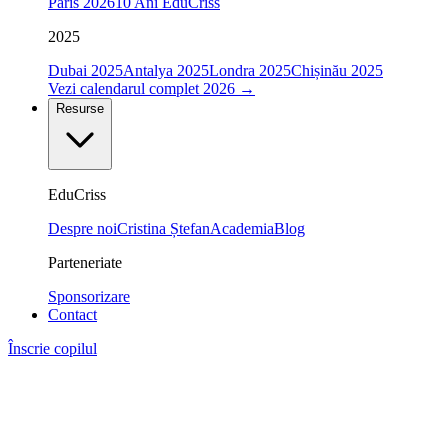
Paris 2026
10 Ani EduCriss
2025
Dubai 2025
Antalya 2025
Londra 2025
Chișinău 2025
Vezi calendarul complet 2026
→
Resurse
EduCriss
Despre noi
Cristina Ștefan
Academia
Blog
Parteneriate
Sponsorizare
Contact
Înscrie copilul