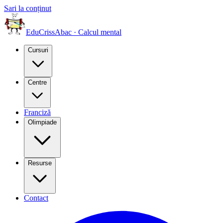
Sari la conținut
EduCriss
Abac · Calcul mental
Cursuri
Centre
Franciză
Olimpiade
Resurse
Contact