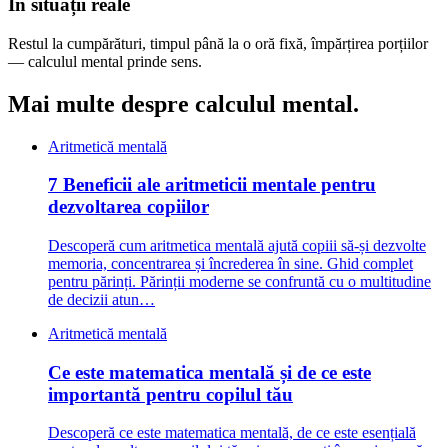
În situații reale
Restul la cumpărături, timpul până la o oră fixă, împărțirea porțiilor
— calculul mental prinde sens.
Mai multe despre
calculul mental.
Aritmetică mentală
7 Beneficii ale aritmeticii mentale pentru
dezvoltarea copiilor
Descoperă cum aritmetica mentală ajută copiii să-și dezvolte
memoria, concentrarea și încrederea în sine. Ghid complet
pentru părinți. Părinții moderne se confruntă cu o multitudine
de decizii atun…
Aritmetică mentală
Ce este matematica mentală și de ce este
importantă pentru copilul tău
Descoperă ce este matematica mentală, de ce este esențială