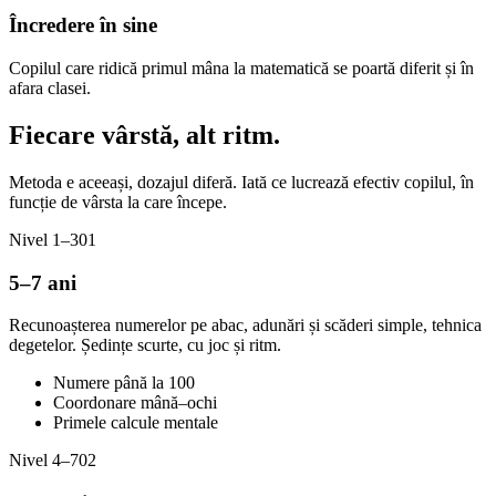
Încredere în sine
Copilul care ridică primul mâna la matematică se poartă diferit și în
afara clasei.
Fiecare vârstă,
alt ritm.
Metoda e aceeași, dozajul diferă. Iată ce lucrează efectiv copilul, în
funcție de vârsta la care începe.
Nivel 1–3
01
5–7 ani
Recunoașterea numerelor pe abac, adunări și scăderi simple, tehnica
degetelor. Ședințe scurte, cu joc și ritm.
Numere până la 100
Coordonare mână–ochi
Primele calcule mentale
Nivel 4–7
02