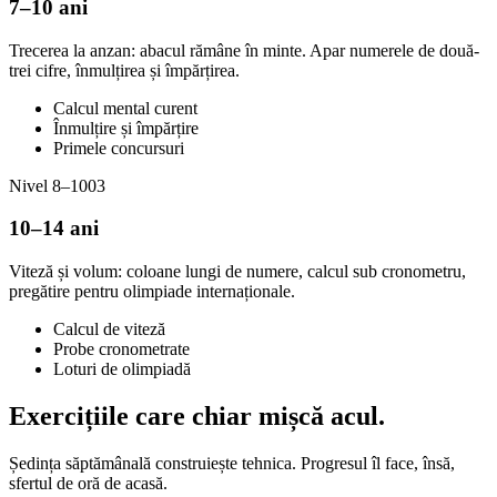
7–10 ani
Trecerea la anzan: abacul rămâne în minte. Apar numerele de două-
trei cifre, înmulțirea și împărțirea.
Calcul mental curent
Înmulțire și împărțire
Primele concursuri
Nivel 8–10
03
10–14 ani
Viteză și volum: coloane lungi de numere, calcul sub cronometru,
pregătire pentru olimpiade internaționale.
Calcul de viteză
Probe cronometrate
Loturi de olimpiadă
Exercițiile care
chiar mișcă acul.
Ședința săptămânală construiește tehnica. Progresul îl face, însă,
sfertul de oră de acasă.