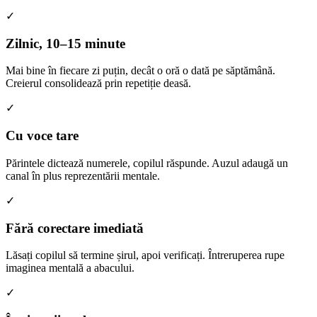
✓
Zilnic, 10–15 minute
Mai bine în fiecare zi puțin, decât o oră o dată pe săptămână.
Creierul consolidează prin repetiție deasă.
✓
Cu voce tare
Părintele dictează numerele, copilul răspunde. Auzul adaugă un
canal în plus reprezentării mentale.
✓
Fără corectare imediată
Lăsați copilul să termine șirul, apoi verificați. Întreruperea rupe
imaginea mentală a abacului.
✓