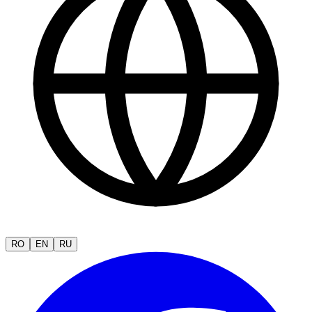
RO
EN
RU