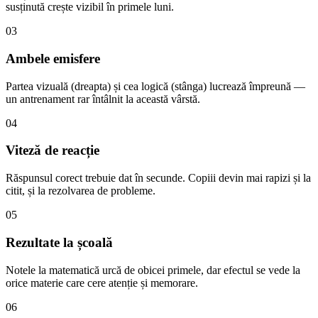
susținută crește vizibil în primele luni.
03
Ambele emisfere
Partea vizuală (dreapta) și cea logică (stânga) lucrează împreună —
un antrenament rar întâlnit la această vârstă.
04
Viteză de reacție
Răspunsul corect trebuie dat în secunde. Copiii devin mai rapizi și la
citit, și la rezolvarea de probleme.
05
Rezultate la școală
Notele la matematică urcă de obicei primele, dar efectul se vede la
orice materie care cere atenție și memorare.
06