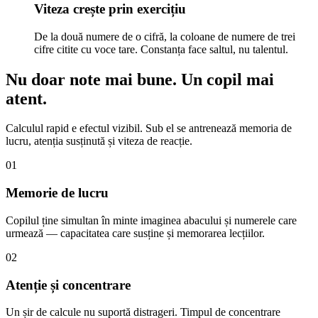
Viteza crește prin exercițiu
De la două numere de o cifră, la coloane de numere de trei
cifre citite cu voce tare. Constanța face saltul, nu talentul.
Nu doar note mai bune.
Un copil mai
atent.
Calculul rapid e efectul vizibil. Sub el se antrenează memoria de
lucru, atenția susținută și viteza de reacție.
01
Memorie de lucru
Copilul ține simultan în minte imaginea abacului și numerele care
urmează — capacitatea care susține și memorarea lecțiilor.
02
Atenție și concentrare
Un șir de calcule nu suportă distrageri. Timpul de concentrare