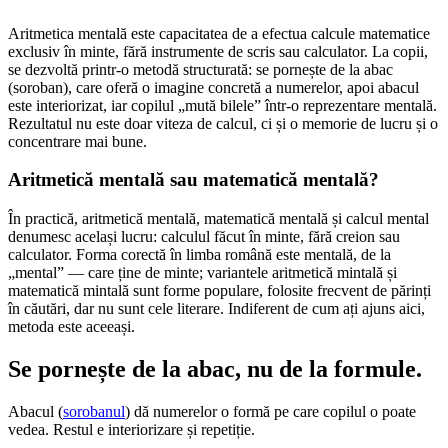
Aritmetica mentală este capacitatea de a efectua calcule matematice
exclusiv în minte, fără instrumente de scris sau calculator. La copii,
se dezvoltă printr-o metodă structurată: se pornește de la abac
(soroban), care oferă o imagine concretă a numerelor, apoi abacul
este interiorizat, iar copilul „mută bilele” într-o reprezentare mentală.
Rezultatul nu este doar viteza de calcul, ci și o memorie de lucru și o
concentrare mai bune.
Aritmetică mentală sau matematică mentală?
În practică, aritmetică mentală, matematică mentală și calcul mental
denumesc același lucru: calculul făcut în minte, fără creion sau
calculator. Forma corectă în limba română este mentală, de la
„mental” — care ține de minte; variantele aritmetică mintală și
matematică mintală sunt forme populare, folosite frecvent de părinți
în căutări, dar nu sunt cele literare. Indiferent de cum ați ajuns aici,
metoda este aceeași.
Se pornește de la abac,
nu de la formule.
Abacul (
sorobanul
) dă numerelor o formă pe care copilul o poate
vedea. Restul e interiorizare și repetiție.