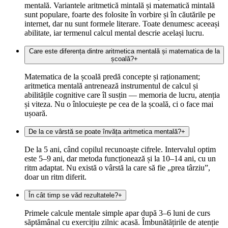
mentală. Variantele aritmetică mintală și matematică mintală
sunt populare, foarte des folosite în vorbire și în căutările pe
internet, dar nu sunt formele literare. Toate denumesc aceeași
abilitate, iar termenul calcul mental descrie același lucru.
Care este diferența dintre aritmetica mentală și matematica de la
școală?
+
Matematica de la școală predă concepte și raționament;
aritmetica mentală antrenează instrumentul de calcul și
abilitățile cognitive care îl susțin — memoria de lucru, atenția
și viteza. Nu o înlocuiește pe cea de la școală, ci o face mai
ușoară.
De la ce vârstă se poate învăța aritmetica mentală?
+
De la 5 ani, când copilul recunoaște cifrele. Intervalul optim
este 5–9 ani, dar metoda funcționează și la 10–14 ani, cu un
ritm adaptat. Nu există o vârstă la care să fie „prea târziu”,
doar un ritm diferit.
În cât timp se văd rezultatele?
+
Primele calcule mentale simple apar după 3–6 luni de curs
săptămânal cu exercițiu zilnic acasă. Îmbunătățirile de atenție