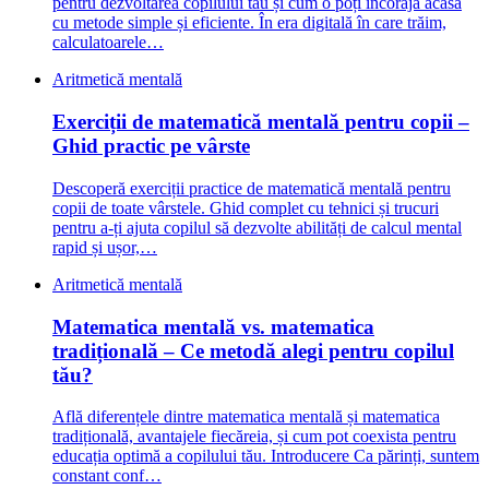
pentru dezvoltarea copilului tău și cum o poți încoraja acasă
cu metode simple și eficiente. În era digitală în care trăim,
calculatoarele…
Aritmetică mentală
Exerciții de matematică mentală pentru copii –
Ghid practic pe vârste
Descoperă exerciții practice de matematică mentală pentru
copii de toate vârstele. Ghid complet cu tehnici și trucuri
pentru a-ți ajuta copilul să dezvolte abilități de calcul mental
rapid și ușor,…
Aritmetică mentală
Matematica mentală vs. matematica
tradițională – Ce metodă alegi pentru copilul
tău?
Află diferențele dintre matematica mentală și matematica
tradițională, avantajele fiecăreia, și cum pot coexista pentru
educația optimă a copilului tău. Introducere Ca părinți, suntem
constant conf…