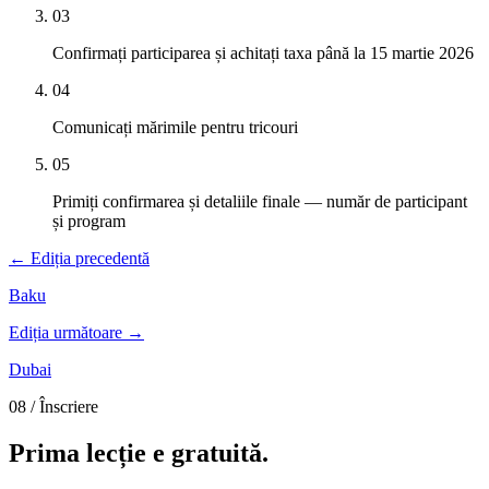
03
Confirmați participarea și achitați taxa până la 15 martie 2026
04
Comunicați mărimile pentru tricouri
05
Primiți confirmarea și detaliile finale — număr de participant
și program
←
Ediția precedentă
Baku
Ediția următoare
→
Dubai
08 /
Înscriere
Prima lecție e
gratuită.