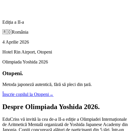
Ediția a II-a
🇷🇴
România
4 Aprilie 2026
Hotel Rin Airport, Otopeni
Olimpiada Yoshida 2026
Otopeni
.
Metoda japoneză autentică, fără să pleci din țară.
Înscrie copilul la
Otopeni
→
Despre
Olimpiada Yoshida 2026
.
EduCriss vă invită la cea de-a II-a ediție a Olimpiadei Internaționale
de Aritmetică Mentală organizată de Yoshida Japanese Academy din
Japonia. Copiii concurează alături de participanți din 5 țări, într-un