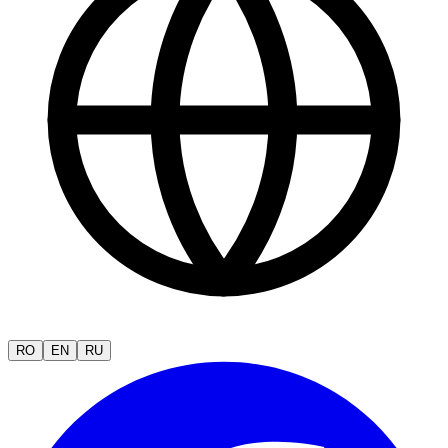
RO
EN
RU