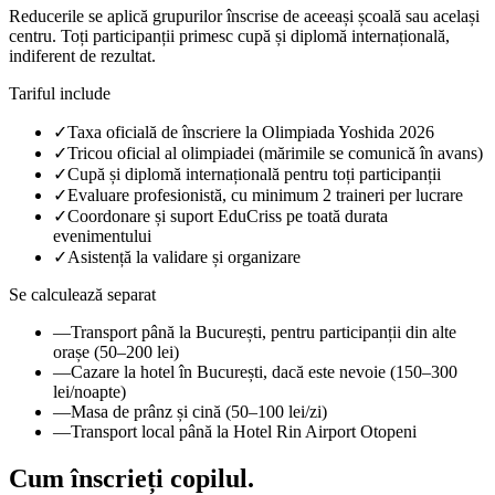
Reducerile se aplică grupurilor înscrise de aceeași școală sau același
centru. Toți participanții primesc cupă și diplomă internațională,
indiferent de rezultat.
Tariful include
✓
Taxa oficială de înscriere la Olimpiada Yoshida 2026
✓
Tricou oficial al olimpiadei (mărimile se comunică în avans)
✓
Cupă și diplomă internațională pentru toți participanții
✓
Evaluare profesionistă, cu minimum 2 traineri per lucrare
✓
Coordonare și suport EduCriss pe toată durata
evenimentului
✓
Asistență la validare și organizare
Se calculează separat
—
Transport până la București, pentru participanții din alte
orașe (50–200 lei)
—
Cazare la hotel în București, dacă este nevoie (150–300
lei/noapte)
—
Masa de prânz și cină (50–100 lei/zi)
—
Transport local până la Hotel Rin Airport Otopeni
Cum înscrieți
copilul.