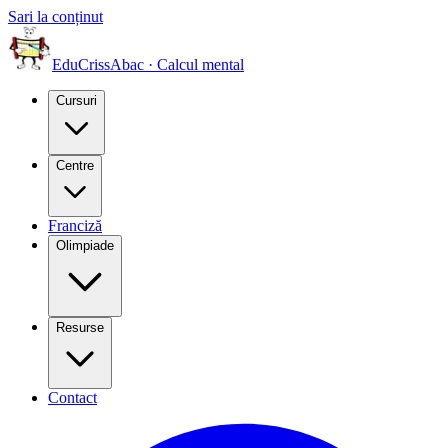
Sari la conținut
EduCriss
Abac · Calcul mental
Cursuri
Centre
Franciză
Olimpiade
Resurse
Contact