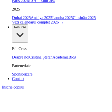
Paris 2026
10 Ani EduCriss
2025
Dubai 2025
Antalya 2025
Londra 2025
Chișinău 2025
Vezi calendarul complet 2026
→
Resurse
EduCriss
Despre noi
Cristina Ștefan
Academia
Blog
Parteneriate
Sponsorizare
Contact
Înscrie copilul