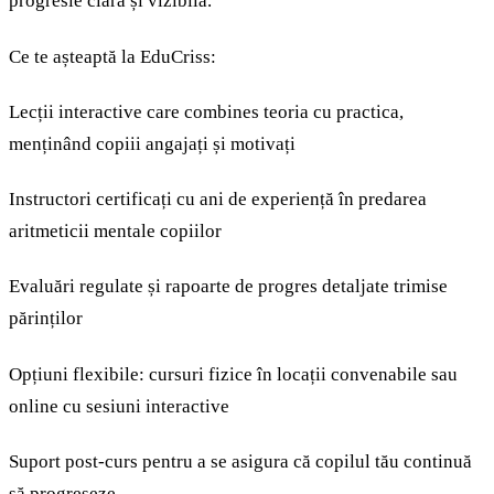
progresie clară și vizibilă.
Ce te așteaptă la EduCriss:
Lecții interactive care combines teoria cu practica,
menținând copiii angajați și motivați
Instructori certificați cu ani de experiență în predarea
aritmeticii mentale copiilor
Evaluări regulate și rapoarte de progres detaljate trimise
părinților
Opțiuni flexibile: cursuri fizice în locații convenabile sau
online cu sesiuni interactive
Suport post-curs pentru a se asigura că copilul tău continuă
să progreseze