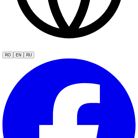
RO
EN
RU