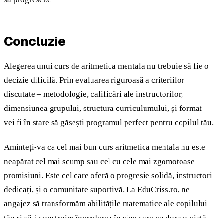
Concluzie
Alegerea unui curs de aritmetica mentala nu trebuie să fie o
decizie dificilă. Prin evaluarea riguroasă a criteriilor
discutate – metodologie, calificări ale instructorilor,
dimensiunea grupului, structura curriculumului, și format –
vei fi în stare să găsești programul perfect pentru copilul tău.
Aminteți-vă că cel mai bun curs aritmetica mentala nu este
neapărat cel mai scump sau cel cu cele mai zgomotoase
promisiuni. Este cel care oferă o progresie solidă, instructori
dedicați, și o comunitate suportivă. La EduCriss.ro, ne
angajez să transformăm abilitățile matematice ale copilului
tău și să-i construim încrederea în sine care va dura o viață.