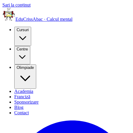
Sari la conținut
EduCriss
Abac · Calcul mental
Cursuri
Centre
Olimpiade
Academia
Franciză
Sponsorizare
Blog
Contact