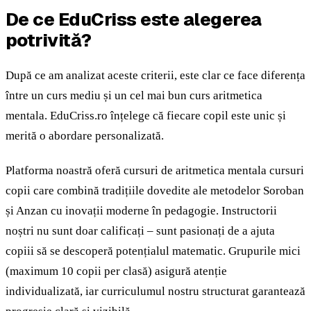
De ce EduCriss este alegerea
potrivită?
După ce am analizat aceste criterii, este clar ce face diferența
între un curs mediu și un cel mai bun curs aritmetica
mentala. EduCriss.ro înțelege că fiecare copil este unic și
merită o abordare personalizată.
Platforma noastră oferă cursuri de aritmetica mentala cursuri
copii care combină tradițiile dovedite ale metodelor Soroban
și Anzan cu inovații moderne în pedagogie. Instructorii
noștri nu sunt doar calificați – sunt pasionați de a ajuta
copiii să se descoperă potențialul matematic. Grupurile mici
(maximum 10 copii per clasă) asigură atenție
individualizată, iar curriculumul nostru structurat garantează