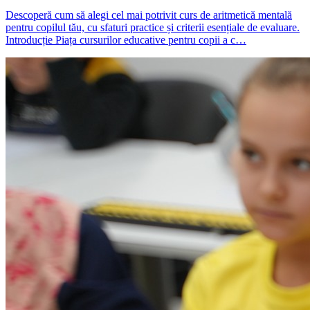
Descoperă cum să alegi cel mai potrivit curs de aritmetică mentală
pentru copilul tău, cu sfaturi practice și criterii esențiale de evaluare.
Introducție Piața cursurilor educative pentru copii a c…