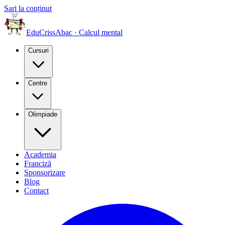
Sari la conținut
EduCriss
Abac · Calcul mental
Cursuri
Centre
Olimpiade
Academia
Franciză
Sponsorizare
Blog
Contact