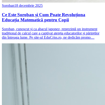
Soroban
18 decembrie 2025
Ce Este Soroban și Cum Poate Revoluționa
Educația Matematică pentru Copii
Soroban, cunoscut și ca abacul japonez, reprezintă un instrument
tradițional de calcul care a captivat atenția educatorilor și părinților
din întreaga lume. Pe site-ul EduCriss.ro, ne dedicăm promo…