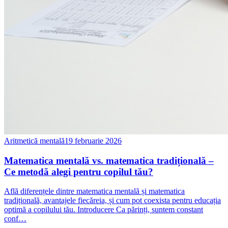
Aritmetică mentală
19 februarie 2026
Matematica mentală vs. matematica tradițională –
Ce metodă alegi pentru copilul tău?
Află diferențele dintre matematica mentală și matematica
tradițională, avantajele fiecăreia, și cum pot coexista pentru educația
optimă a copilului tău. Introducere Ca părinți, suntem constant
conf…