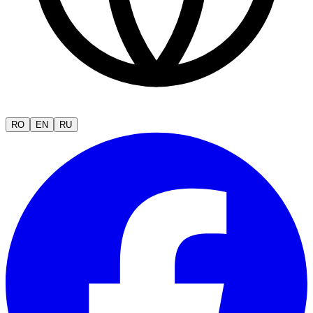
RO
EN
RU