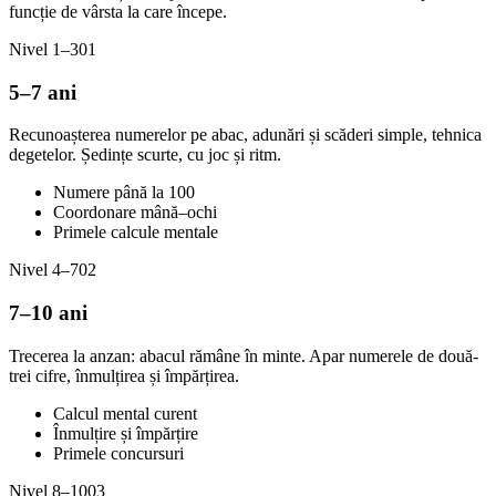
funcție de vârsta la care începe.
Nivel 1–3
01
5–7 ani
Recunoașterea numerelor pe abac, adunări și scăderi simple, tehnica
degetelor. Ședințe scurte, cu joc și ritm.
Numere până la 100
Coordonare mână–ochi
Primele calcule mentale
Nivel 4–7
02
7–10 ani
Trecerea la anzan: abacul rămâne în minte. Apar numerele de două-
trei cifre, înmulțirea și împărțirea.
Calcul mental curent
Înmulțire și împărțire
Primele concursuri
Nivel 8–10
03