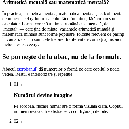
Aritmetică mentală sau matematică mentală?
În practică, aritmetică mentală, matematică mentală și calcul mental
denumesc același lucru: calculul făcut în minte, fără creion sau
calculator. Forma corectă în limba română este mentală, de la
„mental” — care ține de minte; variantele aritmetică mintală și
matematică mintală sunt forme populare, folosite frecvent de părinți
în căutări, dar nu sunt cele literare. Indiferent de cum ați ajuns aici,
metoda este aceeași.
Se pornește de la abac,
nu de la formule.
Abacul (
sorobanul
) dă numerelor o formă pe care copilul o poate
vedea. Restul e interiorizare și repetiție.
01
→
Numărul devine imagine
Pe soroban, fiecare număr are o formă vizuală clară. Copilul
nu memorează cifre abstracte, ci configurații de bile.
02
→