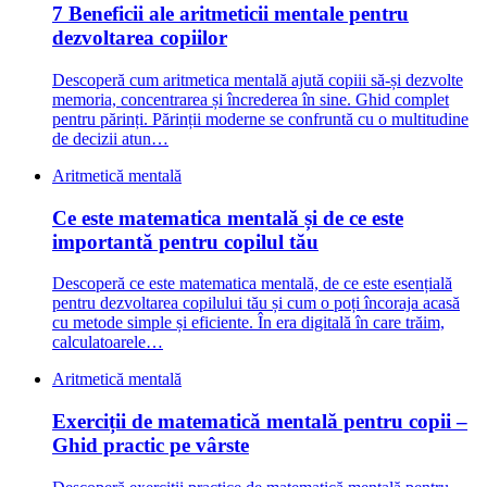
7 Beneficii ale aritmeticii mentale pentru
dezvoltarea copiilor
Descoperă cum aritmetica mentală ajută copiii să-și dezvolte
memoria, concentrarea și încrederea în sine. Ghid complet
pentru părinți. Părinții moderne se confruntă cu o multitudine
de decizii atun…
Aritmetică mentală
Ce este matematica mentală și de ce este
importantă pentru copilul tău
Descoperă ce este matematica mentală, de ce este esențială
pentru dezvoltarea copilului tău și cum o poți încoraja acasă
cu metode simple și eficiente. În era digitală în care trăim,
calculatoarele…
Aritmetică mentală
Exerciții de matematică mentală pentru copii –
Ghid practic pe vârste