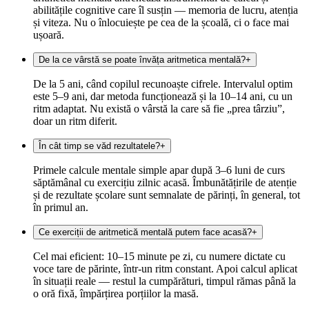
abilitățile cognitive care îl susțin — memoria de lucru, atenția
și viteza. Nu o înlocuiește pe cea de la școală, ci o face mai
ușoară.
De la ce vârstă se poate învăța aritmetica mentală?
+
De la 5 ani, când copilul recunoaște cifrele. Intervalul optim
este 5–9 ani, dar metoda funcționează și la 10–14 ani, cu un
ritm adaptat. Nu există o vârstă la care să fie „prea târziu”,
doar un ritm diferit.
În cât timp se văd rezultatele?
+
Primele calcule mentale simple apar după 3–6 luni de curs
săptămânal cu exercițiu zilnic acasă. Îmbunătățirile de atenție
și de rezultate școlare sunt semnalate de părinți, în general, tot
în primul an.
Ce exerciții de aritmetică mentală putem face acasă?
+
Cel mai eficient: 10–15 minute pe zi, cu numere dictate cu
voce tare de părinte, într-un ritm constant. Apoi calcul aplicat
în situații reale — restul la cumpărături, timpul rămas până la
o oră fixă, împărțirea porțiilor la masă.