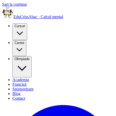
Sari la conținut
EduCriss
Abac · Calcul mental
Cursuri
Centre
Olimpiade
Academia
Franciză
Sponsorizare
Blog
Contact