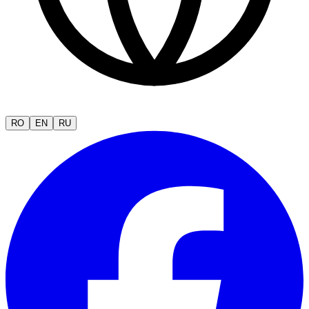
RO
EN
RU