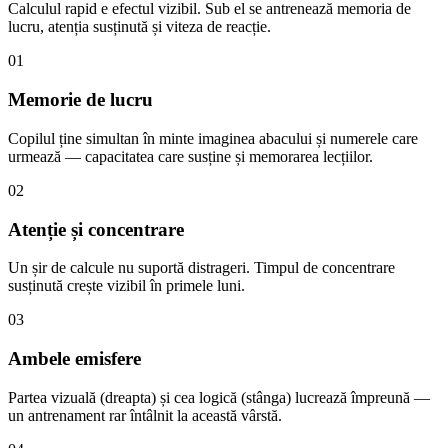
Calculul rapid e efectul vizibil. Sub el se antrenează memoria de
lucru, atenția susținută și viteza de reacție.
01
Memorie de lucru
Copilul ține simultan în minte imaginea abacului și numerele care
urmează — capacitatea care susține și memorarea lecțiilor.
02
Atenție și concentrare
Un șir de calcule nu suportă distrageri. Timpul de concentrare
susținută crește vizibil în primele luni.
03
Ambele emisfere
Partea vizuală (dreapta) și cea logică (stânga) lucrează împreună —
un antrenament rar întâlnit la această vârstă.