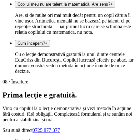
Copilul meu nu are talent la matematică. Are sens?
+
Are, și de multe ori mai mult decât pentru un copil căruia îi
vine ușor. Aritmetica mentală nu se bazează pe talent, ci pe
repetiție structurată — iar primul lucru care se schimbă este
relația copilului cu matematica, nu nota.
Cum începem?
+
Cu o lecție demonstrativă gratuită la unul dintre centrele
EduCriss din București. Copilul lucrează efectiv pe abac, iar
dumneavoastră vedeți metoda în acțiune înainte de orice
decizie.
08 /
Înscriere
Prima lecție e
gratuită.
Vino cu copilul la o lecție demonstrativă și vezi metoda în acțiune —
fără costuri, fără obligații. Completează formularul și te sunăm noi
pentru a stabili ziua și ora.
Sau sună direct
0725 877 377