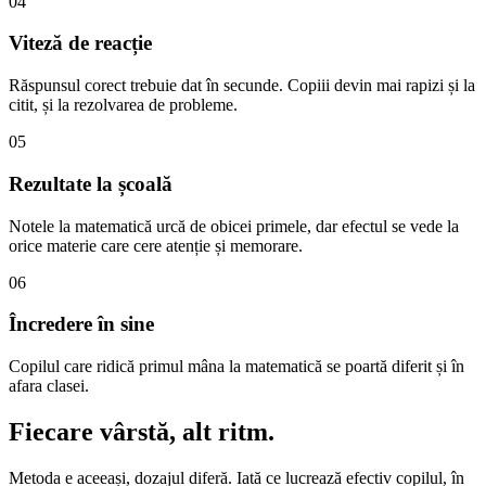
04
Viteză de reacție
Răspunsul corect trebuie dat în secunde. Copiii devin mai rapizi și la
citit, și la rezolvarea de probleme.
05
Rezultate la școală
Notele la matematică urcă de obicei primele, dar efectul se vede la
orice materie care cere atenție și memorare.
06
Încredere în sine
Copilul care ridică primul mâna la matematică se poartă diferit și în
afara clasei.
Fiecare vârstă,
alt ritm.
Metoda e aceeași, dozajul diferă. Iată ce lucrează efectiv copilul, în