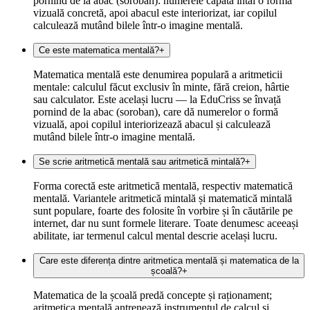
pornind de la abac (soroban): numerele capătă întâi o formă
vizuală concretă, apoi abacul este interiorizat, iar copilul
calculează mutând bilele într-o imagine mentală.
Ce este matematica mentală?
+
Matematica mentală este denumirea populară a aritmeticii
mentale: calculul făcut exclusiv în minte, fără creion, hârtie
sau calculator. Este același lucru — la EduCriss se învață
pornind de la abac (soroban), care dă numerelor o formă
vizuală, apoi copilul interiorizează abacul și calculează
mutând bilele într-o imagine mentală.
Se scrie aritmetică mentală sau aritmetică mintală?
+
Forma corectă este aritmetică mentală, respectiv matematică
mentală. Variantele aritmetică mintală și matematică mintală
sunt populare, foarte des folosite în vorbire și în căutările pe
internet, dar nu sunt formele literare. Toate denumesc aceeași
abilitate, iar termenul calcul mental descrie același lucru.
Care este diferența dintre aritmetica mentală și matematica de la
școală?
+
Matematica de la școală predă concepte și raționament;
aritmetica mentală antrenează instrumentul de calcul și