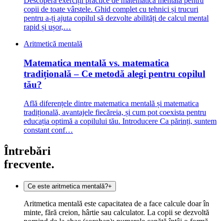
Descoperă exerciții practice de matematică mentală pentru
copii de toate vârstele. Ghid complet cu tehnici și trucuri
pentru a-ți ajuta copilul să dezvolte abilități de calcul mental
rapid și ușor,…
Aritmetică mentală
Matematica mentală vs. matematica
tradițională – Ce metodă alegi pentru copilul
tău?
Află diferențele dintre matematica mentală și matematica
tradițională, avantajele fiecăreia, și cum pot coexista pentru
educația optimă a copilului tău. Introducere Ca părinți, suntem
constant conf…
Întrebări
frecvente.
Ce este aritmetica mentală?
+
Aritmetica mentală este capacitatea de a face calcule doar în
minte, fără creion, hârtie sau calculator. La copii se dezvoltă