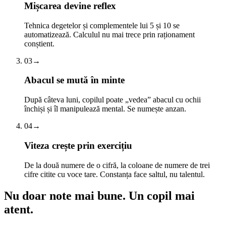
Mișcarea devine reflex
Tehnica degetelor și complementele lui 5 și 10 se
automatizează. Calculul nu mai trece prin raționament
conștient.
03
→
Abacul se mută în minte
După câteva luni, copilul poate „vedea” abacul cu ochii
închiși și îl manipulează mental. Se numește anzan.
04
→
Viteza crește prin exercițiu
De la două numere de o cifră, la coloane de numere de trei
cifre citite cu voce tare. Constanța face saltul, nu talentul.
Nu doar note mai bune.
Un copil mai
atent.