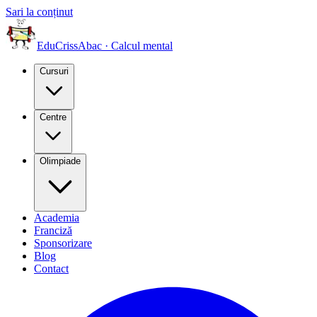
Sari la conținut
EduCriss
Abac · Calcul mental
Cursuri
Centre
Olimpiade
Academia
Franciză
Sponsorizare
Blog
Contact