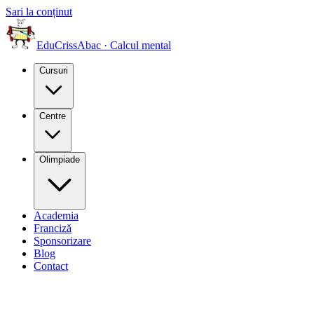
Sari la conținut
EduCriss
Abac · Calcul mental
Cursuri
Centre
Olimpiade
Academia
Franciză
Sponsorizare
Blog
Contact