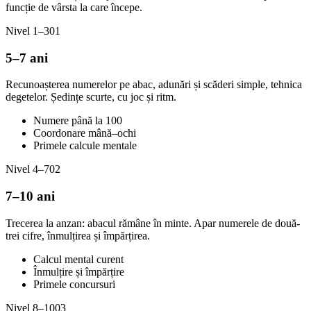
funcție de vârsta la care începe.
Nivel 1–3
01
5–7 ani
Recunoașterea numerelor pe abac, adunări și scăderi simple, tehnica
degetelor. Ședințe scurte, cu joc și ritm.
Numere până la 100
Coordonare mână–ochi
Primele calcule mentale
Nivel 4–7
02
7–10 ani
Trecerea la anzan: abacul rămâne în minte. Apar numerele de două-
trei cifre, înmulțirea și împărțirea.
Calcul mental curent
Înmulțire și împărțire
Primele concursuri
Nivel 8–10
03