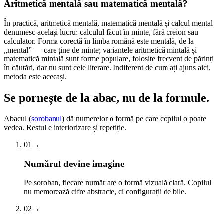
Aritmetică mentală sau matematică mentală?
În practică, aritmetică mentală, matematică mentală și calcul mental
denumesc același lucru: calculul făcut în minte, fără creion sau
calculator. Forma corectă în limba română este mentală, de la
„mental” — care ține de minte; variantele aritmetică mintală și
matematică mintală sunt forme populare, folosite frecvent de părinți
în căutări, dar nu sunt cele literare. Indiferent de cum ați ajuns aici,
metoda este aceeași.
Se pornește de la abac,
nu de la formule.
Abacul (
sorobanul
) dă numerelor o formă pe care copilul o poate
vedea. Restul e interiorizare și repetiție.
01
→
Numărul devine imagine
Pe soroban, fiecare număr are o formă vizuală clară. Copilul
nu memorează cifre abstracte, ci configurații de bile.
02
→