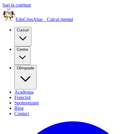
Sari la conținut
EduCriss
Abac · Calcul mental
Cursuri
Centre
Olimpiade
Academia
Franciză
Sponsorizare
Blog
Contact