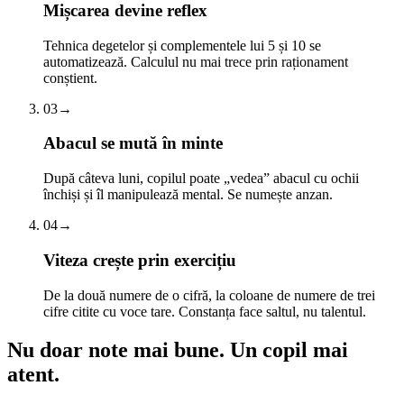
Mișcarea devine reflex
Tehnica degetelor și complementele lui 5 și 10 se
automatizează. Calculul nu mai trece prin raționament
conștient.
03
→
Abacul se mută în minte
După câteva luni, copilul poate „vedea” abacul cu ochii
închiși și îl manipulează mental. Se numește anzan.
04
→
Viteza crește prin exercițiu
De la două numere de o cifră, la coloane de numere de trei
cifre citite cu voce tare. Constanța face saltul, nu talentul.
Nu doar note mai bune.
Un copil mai
atent.