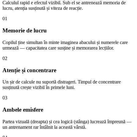
Calculul rapid e efectul vizibil. Sub el se antrenează memoria de
lucru, atenția susținută și viteza de reacție.
01
Memorie de lucru
Copilul ține simultan în minte imaginea abacului și numerele care
urmează — capacitatea care susține și memorarea lecțiilor.
02
Atenție și concentrare
Un șir de calcule nu suportă distrageri. Timpul de concentrare
susținută crește vizibil în primele luni.
03
Ambele emisfere
Partea vizuală (dreapta) și cea logică (stânga) lucrează împreună —
un antrenament rar întâlnit la această vârstă.