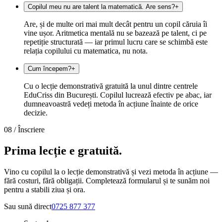
Copilul meu nu are talent la matematică. Are sens?
+
Are, și de multe ori mai mult decât pentru un copil căruia îi
vine ușor. Aritmetica mentală nu se bazează pe talent, ci pe
repetiție structurată — iar primul lucru care se schimbă este
relația copilului cu matematica, nu nota.
Cum începem?
+
Cu o lecție demonstrativă gratuită la unul dintre centrele
EduCriss din București. Copilul lucrează efectiv pe abac, iar
dumneavoastră vedeți metoda în acțiune înainte de orice
decizie.
08 /
Înscriere
Prima lecție e
gratuită.
Vino cu copilul la o lecție demonstrativă și vezi metoda în acțiune —
fără costuri, fără obligații. Completează formularul și te sunăm noi
pentru a stabili ziua și ora.
Sau sună direct
0725 877 377