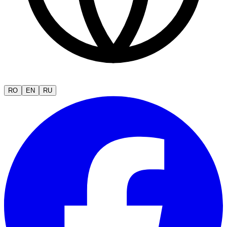
RO
EN
RU