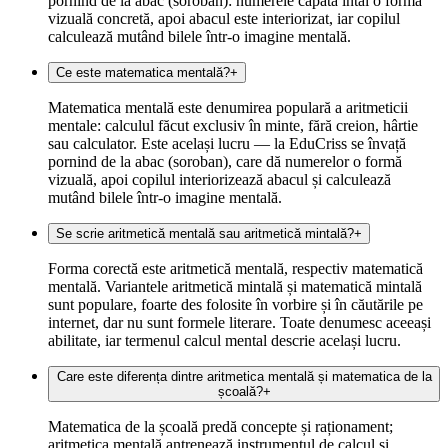
pornind de la abac (soroban): numerele capătă întâi o formă
vizuală concretă, apoi abacul este interiorizat, iar copilul
calculează mutând bilele într-o imagine mentală.
Ce este matematica mentală?
+
Matematica mentală este denumirea populară a aritmeticii
mentale: calculul făcut exclusiv în minte, fără creion, hârtie
sau calculator. Este același lucru — la EduCriss se învață
pornind de la abac (soroban), care dă numerelor o formă
vizuală, apoi copilul interiorizează abacul și calculează
mutând bilele într-o imagine mentală.
Se scrie aritmetică mentală sau aritmetică mintală?
+
Forma corectă este aritmetică mentală, respectiv matematică
mentală. Variantele aritmetică mintală și matematică mintală
sunt populare, foarte des folosite în vorbire și în căutările pe
internet, dar nu sunt formele literare. Toate denumesc aceeași
abilitate, iar termenul calcul mental descrie același lucru.
Care este diferența dintre aritmetica mentală și matematica de la
școală?
+
Matematica de la școală predă concepte și raționament;
aritmetica mentală antrenează instrumentul de calcul și