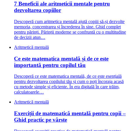
7 Beneficii ale aritmeticii mentale pentru
dezvoltarea copiilor
Descoperă cum aritmetica mentală ajută copiii să-și dezvolte
memoria, concentrarea și încrederea în sine. Ghid complet
pentru părinți. Părinții moderne se confruntă cu o multitudine
de decizii atun…
Aritmetică mentală
Ce este matematica mentală și de ce este
importantă pentru copilul tău
Descoperă ce este matematica mentală, de ce este esențială
pentru dezvoltarea copilului tău și cum o poți încoraja acasă
cu metode simple și eficiente. În era digitală în care trăim,
calculatoarele…
Aritmetică mentală
Exerciții de matematică mentală pentru copii –
Ghid practic pe vârste