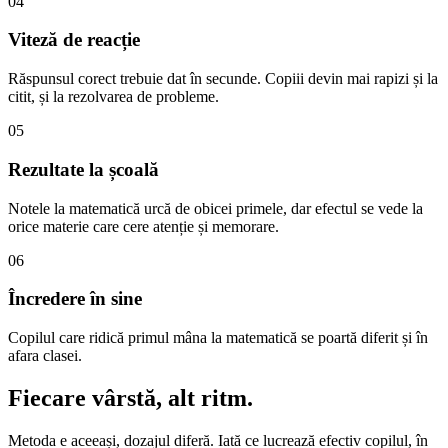
04
Viteză de reacție
Răspunsul corect trebuie dat în secunde. Copiii devin mai rapizi și la
citit, și la rezolvarea de probleme.
05
Rezultate la școală
Notele la matematică urcă de obicei primele, dar efectul se vede la
orice materie care cere atenție și memorare.
06
Încredere în sine
Copilul care ridică primul mâna la matematică se poartă diferit și în
afara clasei.
Fiecare vârstă,
alt ritm.
Metoda e aceeași, dozajul diferă. Iată ce lucrează efectiv copilul, în