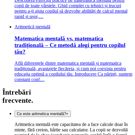
Descoperă exerciții practice de matematică mentală pentru
copii de toate vârstele. Ghid complet cu tehnici și trucuri
pentru a-ți ajuta copilul să dezvolte abilități de calcul mental
rapid și ușor,…
Aritmetică mentală
Matematica mentală vs. matematica
tradițională – Ce metodă alegi pentru copilul
tău?
Află diferențele dintre matematica mentală și matematica
tradițională, avantajele fiecăreia, și cum pot coexista pentru
educația optimă a copilului tău. Introducere Ca părinți, suntem
constant conf…
Întrebări
frecvente.
Ce este aritmetica mentală?
+
Aritmetica mentală este capacitatea de a face calcule doar în
minte, fără creion, hârtie sau calculator. La copii se dezvoltă