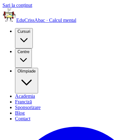
Sari la conținut
EduCriss
Abac · Calcul mental
Cursuri
Centre
Olimpiade
Academia
Franciză
Sponsorizare
Blog
Contact