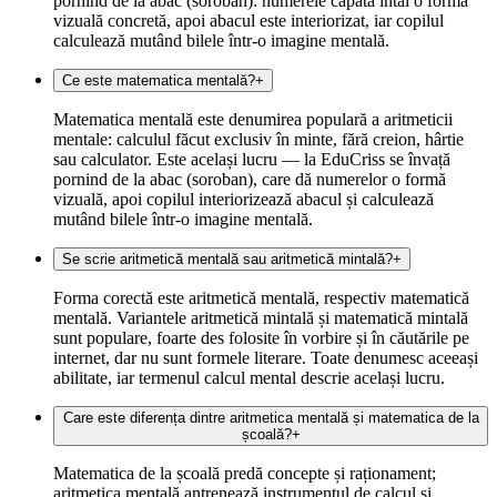
pornind de la abac (soroban): numerele capătă întâi o formă
vizuală concretă, apoi abacul este interiorizat, iar copilul
calculează mutând bilele într-o imagine mentală.
Ce este matematica mentală?
+
Matematica mentală este denumirea populară a aritmeticii
mentale: calculul făcut exclusiv în minte, fără creion, hârtie
sau calculator. Este același lucru — la EduCriss se învață
pornind de la abac (soroban), care dă numerelor o formă
vizuală, apoi copilul interiorizează abacul și calculează
mutând bilele într-o imagine mentală.
Se scrie aritmetică mentală sau aritmetică mintală?
+
Forma corectă este aritmetică mentală, respectiv matematică
mentală. Variantele aritmetică mintală și matematică mintală
sunt populare, foarte des folosite în vorbire și în căutările pe
internet, dar nu sunt formele literare. Toate denumesc aceeași
abilitate, iar termenul calcul mental descrie același lucru.
Care este diferența dintre aritmetica mentală și matematica de la
școală?
+
Matematica de la școală predă concepte și raționament;
aritmetica mentală antrenează instrumentul de calcul și