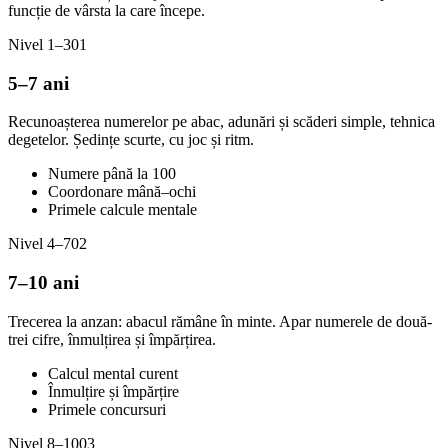
funcție de vârsta la care începe.
Nivel 1–3
01
5–7 ani
Recunoașterea numerelor pe abac, adunări și scăderi simple, tehnica
degetelor. Ședințe scurte, cu joc și ritm.
Numere până la 100
Coordonare mână–ochi
Primele calcule mentale
Nivel 4–7
02
7–10 ani
Trecerea la anzan: abacul rămâne în minte. Apar numerele de două-
trei cifre, înmulțirea și împărțirea.
Calcul mental curent
Înmulțire și împărțire
Primele concursuri
Nivel 8–10
03