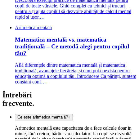
Descoperă exerciții practice de matematică mentală pentru
copii de toate vârstele. Ghid complet cu tehnici și trucuri
pentru a-ți ajuta copilul să dezvolte abilități de calcul mental
rapid și ușor,…
Aritmetică mentală
Matematica mentală vs. matematica
tradițională – Ce metodă alegi pentru copilul
tău?
Află diferențele dintre matematica mentală și matematica
tradițională, avantajele fiecăreia, și cum pot coexista pentru
educația optimă a copilului tău. Introducere Ca părinți, suntem
constant conf…
Întrebări
frecvente.
Ce este aritmetica mentală?
+
Aritmetica mentală este capacitatea de a face calcule doar în
minte, fără creion, hârtie sau calculator. La copii se dezvoltă