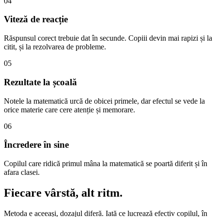
04
Viteză de reacție
Răspunsul corect trebuie dat în secunde. Copiii devin mai rapizi și la
citit, și la rezolvarea de probleme.
05
Rezultate la școală
Notele la matematică urcă de obicei primele, dar efectul se vede la
orice materie care cere atenție și memorare.
06
Încredere în sine
Copilul care ridică primul mâna la matematică se poartă diferit și în
afara clasei.
Fiecare vârstă,
alt ritm.
Metoda e aceeași, dozajul diferă. Iată ce lucrează efectiv copilul, în