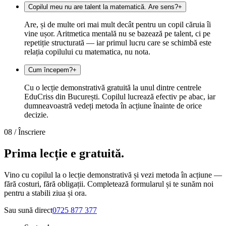
Copilul meu nu are talent la matematică. Are sens?
+
Are, și de multe ori mai mult decât pentru un copil căruia îi
vine ușor. Aritmetica mentală nu se bazează pe talent, ci pe
repetiție structurată — iar primul lucru care se schimbă este
relația copilului cu matematica, nu nota.
Cum începem?
+
Cu o lecție demonstrativă gratuită la unul dintre centrele
EduCriss din București. Copilul lucrează efectiv pe abac, iar
dumneavoastră vedeți metoda în acțiune înainte de orice
decizie.
08 /
Înscriere
Prima lecție e
gratuită.
Vino cu copilul la o lecție demonstrativă și vezi metoda în acțiune —
fără costuri, fără obligații. Completează formularul și te sunăm noi
pentru a stabili ziua și ora.
Sau sună direct
0725 877 377