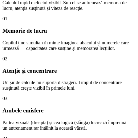
Calculul rapid e efectul vizibil. Sub el se antrenează memoria de
lucru, atenția susținută și viteza de reacție.
01
Memorie de lucru
Copilul ține simultan în minte imaginea abacului și numerele care
urmează — capacitatea care susține și memorarea lecțiilor.
02
Atenție și concentrare
Un șir de calcule nu suportă distrageri. Timpul de concentrare
susținută crește vizibil în primele luni.
03
Ambele emisfere
Partea vizuală (dreapta) și cea logică (stânga) lucrează împreună —
un antrenament rar întâlnit la această vârstă.