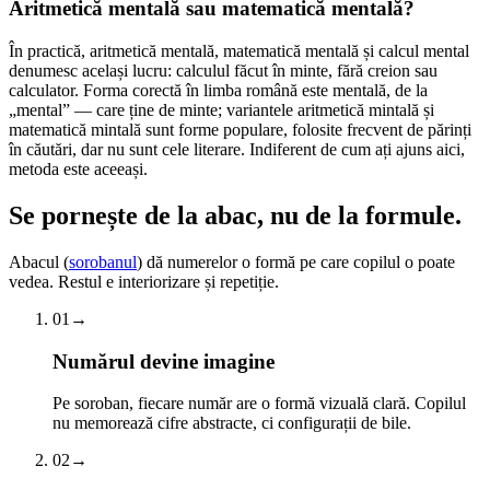
Aritmetică mentală sau matematică mentală?
În practică, aritmetică mentală, matematică mentală și calcul mental
denumesc același lucru: calculul făcut în minte, fără creion sau
calculator. Forma corectă în limba română este mentală, de la
„mental” — care ține de minte; variantele aritmetică mintală și
matematică mintală sunt forme populare, folosite frecvent de părinți
în căutări, dar nu sunt cele literare. Indiferent de cum ați ajuns aici,
metoda este aceeași.
Se pornește de la abac,
nu de la formule.
Abacul (
sorobanul
) dă numerelor o formă pe care copilul o poate
vedea. Restul e interiorizare și repetiție.
01
→
Numărul devine imagine
Pe soroban, fiecare număr are o formă vizuală clară. Copilul
nu memorează cifre abstracte, ci configurații de bile.
02
→