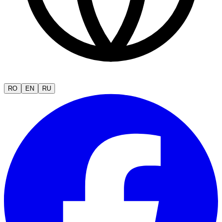
RO
EN
RU