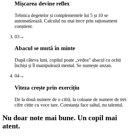
Mișcarea devine reflex
Tehnica degetelor și complementele lui 5 și 10 se
automatizează. Calculul nu mai trece prin raționament
conștient.
03
→
Abacul se mută în minte
După câteva luni, copilul poate „vedea” abacul cu ochii
închiși și îl manipulează mental. Se numește anzan.
04
→
Viteza crește prin exercițiu
De la două numere de o cifră, la coloane de numere de trei
cifre citite cu voce tare. Constanța face saltul, nu talentul.
Nu doar note mai bune.
Un copil mai
atent.