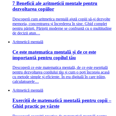
7 Beneficii ale aritmeticii mentale pentru
dezvoltarea copiilor
Descoperă cum aritmetica mentală ajută copiii să-și dezvolte
memoria, concentrarea și încrederea în sine. Ghid complet
pentru părinți. Părinții moderne se confruntă cu o multitudine
de decizii atun…
Aritmetică mentală
Ce este matematica mentală și de ce este
importantă pentru copilul tău
Descoperă ce este matematica mentală, de ce este esențială
pentru dezvoltarea copilului tău și cum o poți încoraja acasă
cu metode simple și eficiente. În era digitală în care trăim,
calculatoarele…
Aritmetică mentală
Exerciții de matematică mentală pentru copii –
Ghid practic pe vârste