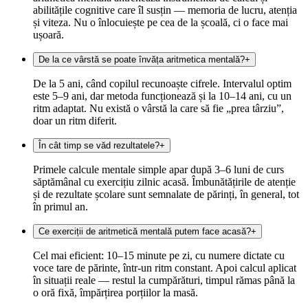
abilitățile cognitive care îl susțin — memoria de lucru, atenția
și viteza. Nu o înlocuiește pe cea de la școală, ci o face mai
ușoară.
De la ce vârstă se poate învăța aritmetica mentală?
+
De la 5 ani, când copilul recunoaște cifrele. Intervalul optim
este 5–9 ani, dar metoda funcționează și la 10–14 ani, cu un
ritm adaptat. Nu există o vârstă la care să fie „prea târziu”,
doar un ritm diferit.
În cât timp se văd rezultatele?
+
Primele calcule mentale simple apar după 3–6 luni de curs
săptămânal cu exercițiu zilnic acasă. Îmbunătățirile de atenție
și de rezultate școlare sunt semnalate de părinți, în general, tot
în primul an.
Ce exerciții de aritmetică mentală putem face acasă?
+
Cel mai eficient: 10–15 minute pe zi, cu numere dictate cu
voce tare de părinte, într-un ritm constant. Apoi calcul aplicat
în situații reale — restul la cumpărături, timpul rămas până la
o oră fixă, împărțirea porțiilor la masă.