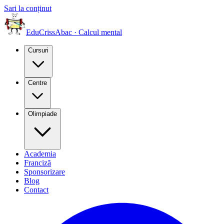
Sari la conținut
EduCriss
Abac · Calcul mental
Cursuri
Centre
Olimpiade
Academia
Franciză
Sponsorizare
Blog
Contact