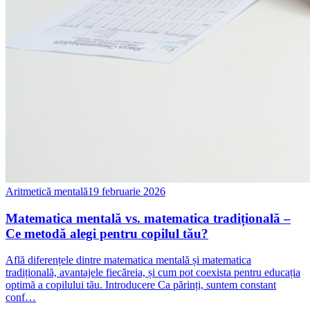
Aritmetică mentală
19 februarie 2026
Matematica mentală vs. matematica tradițională –
Ce metodă alegi pentru copilul tău?
Află diferențele dintre matematica mentală și matematica
tradițională, avantajele fiecăreia, și cum pot coexista pentru educația
optimă a copilului tău. Introducere Ca părinți, suntem constant
conf…