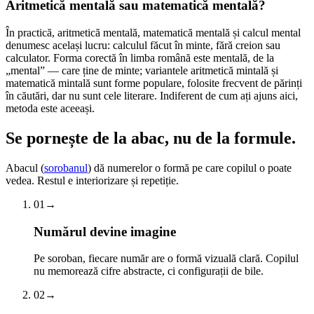
Aritmetică mentală sau matematică mentală?
În practică, aritmetică mentală, matematică mentală și calcul mental
denumesc același lucru: calculul făcut în minte, fără creion sau
calculator. Forma corectă în limba română este mentală, de la
„mental” — care ține de minte; variantele aritmetică mintală și
matematică mintală sunt forme populare, folosite frecvent de părinți
în căutări, dar nu sunt cele literare. Indiferent de cum ați ajuns aici,
metoda este aceeași.
Se pornește de la abac,
nu de la formule.
Abacul (
sorobanul
) dă numerelor o formă pe care copilul o poate
vedea. Restul e interiorizare și repetiție.
01
→
Numărul devine imagine
Pe soroban, fiecare număr are o formă vizuală clară. Copilul
nu memorează cifre abstracte, ci configurații de bile.
02
→