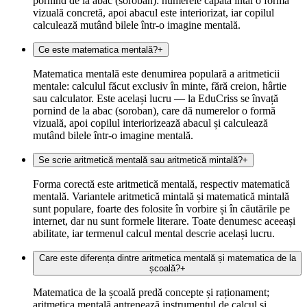
pornind de la abac (soroban): numerele capătă întâi o formă
vizuală concretă, apoi abacul este interiorizat, iar copilul
calculează mutând bilele într-o imagine mentală.
Ce este matematica mentală?
+
Matematica mentală este denumirea populară a aritmeticii
mentale: calculul făcut exclusiv în minte, fără creion, hârtie
sau calculator. Este același lucru — la EduCriss se învață
pornind de la abac (soroban), care dă numerelor o formă
vizuală, apoi copilul interiorizează abacul și calculează
mutând bilele într-o imagine mentală.
Se scrie aritmetică mentală sau aritmetică mintală?
+
Forma corectă este aritmetică mentală, respectiv matematică
mentală. Variantele aritmetică mintală și matematică mintală
sunt populare, foarte des folosite în vorbire și în căutările pe
internet, dar nu sunt formele literare. Toate denumesc aceeași
abilitate, iar termenul calcul mental descrie același lucru.
Care este diferența dintre aritmetica mentală și matematica de la
școală?
+
Matematica de la școală predă concepte și raționament;
aritmetica mentală antrenează instrumentul de calcul și