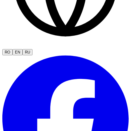
RO
EN
RU