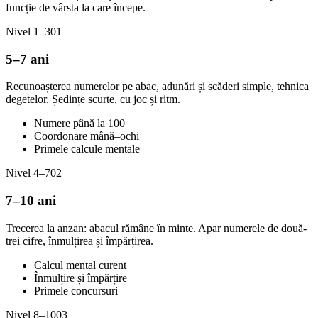
funcție de vârsta la care începe.
Nivel 1–3
01
5–7 ani
Recunoașterea numerelor pe abac, adunări și scăderi simple, tehnica
degetelor. Ședințe scurte, cu joc și ritm.
Numere până la 100
Coordonare mână–ochi
Primele calcule mentale
Nivel 4–7
02
7–10 ani
Trecerea la anzan: abacul rămâne în minte. Apar numerele de două-
trei cifre, înmulțirea și împărțirea.
Calcul mental curent
Înmulțire și împărțire
Primele concursuri
Nivel 8–10
03