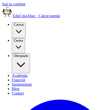
Sari la conținut
EduCriss
Abac · Calcul mental
Cursuri
Centre
Olimpiade
Academia
Franciză
Sponsorizare
Blog
Contact