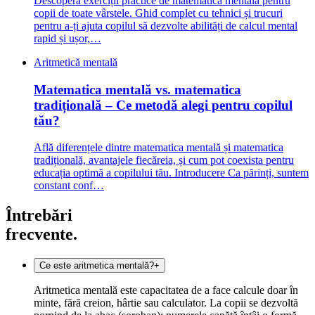
Descoperă exerciții practice de matematică mentală pentru
copii de toate vârstele. Ghid complet cu tehnici și trucuri
pentru a-ți ajuta copilul să dezvolte abilități de calcul mental
rapid și ușor,…
Aritmetică mentală
Matematica mentală vs. matematica
tradițională – Ce metodă alegi pentru copilul
tău?
Află diferențele dintre matematica mentală și matematica
tradițională, avantajele fiecăreia, și cum pot coexista pentru
educația optimă a copilului tău. Introducere Ca părinți, suntem
constant conf…
Întrebări
frecvente.
Ce este aritmetica mentală?
+
Aritmetica mentală este capacitatea de a face calcule doar în
minte, fără creion, hârtie sau calculator. La copii se dezvoltă