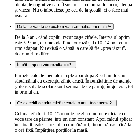
abilitățile cognitive care îl susțin — memoria de lucru, atenția
și viteza. Nu o înlocuiește pe cea de la școală, ci o face mai
ușoară.
De la ce vârstă se poate învăța aritmetica mentală?
+
De la 5 ani, când copilul recunoaște cifrele. Intervalul optim
este 5–9 ani, dar metoda funcționează și la 10–14 ani, cu un
ritm adaptat. Nu există o vârstă la care să fie „prea târziu”,
doar un ritm diferit.
În cât timp se văd rezultatele?
+
Primele calcule mentale simple apar după 3–6 luni de curs
săptămânal cu exercițiu zilnic acasă. Îmbunătățirile de atenție
și de rezultate școlare sunt semnalate de părinți, în general, tot
în primul an.
Ce exerciții de aritmetică mentală putem face acasă?
+
Cel mai eficient: 10–15 minute pe zi, cu numere dictate cu
voce tare de părinte, într-un ritm constant. Apoi calcul aplicat
în situații reale — restul la cumpărături, timpul rămas până la
o oră fixă, împărțirea porțiilor la masă.