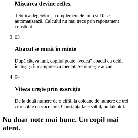
Mișcarea devine reflex
Tehnica degetelor și complementele lui 5 și 10 se
automatizează. Calculul nu mai trece prin raționament
conștient.
03
→
Abacul se mută în minte
După câteva luni, copilul poate „vedea” abacul cu ochii
închiși și îl manipulează mental. Se numește anzan.
04
→
Viteza crește prin exercițiu
De la două numere de o cifră, la coloane de numere de trei
cifre citite cu voce tare. Constanța face saltul, nu talentul.
Nu doar note mai bune.
Un copil mai
atent.