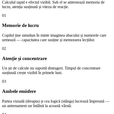
Calculul rapid e efectul vizibil. Sub el se antrenează memoria de
lucru, atenția susținută și viteza de reacție.
01
Memorie de lucru
Copilul ține simultan în minte imaginea abacului și numerele care
urmează — capacitatea care susține și memorarea lecțiilor.
02
Atenție și concentrare
Un șir de calcule nu suportă distrageri. Timpul de concentrare
susținută crește vizibil în primele luni.
03
Ambele emisfere
Partea vizuală (dreapta) și cea logică (stânga) lucrează împreună —
un antrenament rar întâlnit la această vârstă.