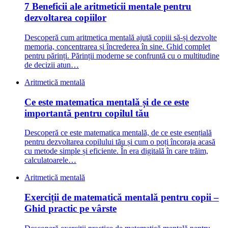
7 Beneficii ale aritmeticii mentale pentru
dezvoltarea copiilor
Descoperă cum aritmetica mentală ajută copiii să-și dezvolte
memoria, concentrarea și încrederea în sine. Ghid complet
pentru părinți. Părinții moderne se confruntă cu o multitudine
de decizii atun…
Aritmetică mentală
Ce este matematica mentală și de ce este
importantă pentru copilul tău
Descoperă ce este matematica mentală, de ce este esențială
pentru dezvoltarea copilului tău și cum o poți încoraja acasă
cu metode simple și eficiente. În era digitală în care trăim,
calculatoarele…
Aritmetică mentală
Exerciții de matematică mentală pentru copii –
Ghid practic pe vârste