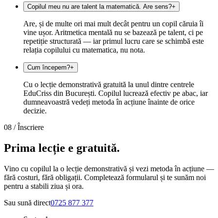
Copilul meu nu are talent la matematică. Are sens?
+
Are, și de multe ori mai mult decât pentru un copil căruia îi
vine ușor. Aritmetica mentală nu se bazează pe talent, ci pe
repetiție structurată — iar primul lucru care se schimbă este
relația copilului cu matematica, nu nota.
Cum începem?
+
Cu o lecție demonstrativă gratuită la unul dintre centrele
EduCriss din București. Copilul lucrează efectiv pe abac, iar
dumneavoastră vedeți metoda în acțiune înainte de orice
decizie.
08 /
Înscriere
Prima lecție e
gratuită.
Vino cu copilul la o lecție demonstrativă și vezi metoda în acțiune —
fără costuri, fără obligații. Completează formularul și te sunăm noi
pentru a stabili ziua și ora.
Sau sună direct
0725 877 377