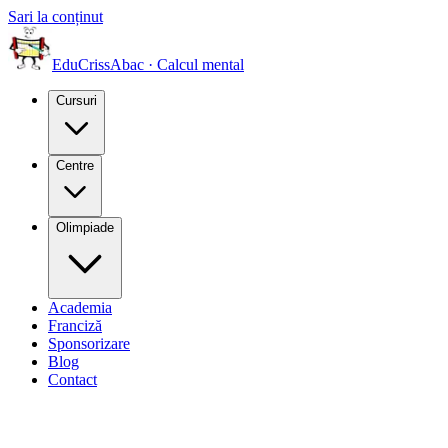
Sari la conținut
EduCriss
Abac · Calcul mental
Cursuri
Centre
Olimpiade
Academia
Franciză
Sponsorizare
Blog
Contact